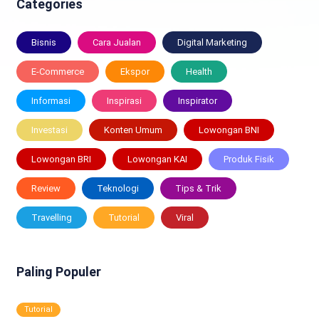
Categories
Bisnis
Cara Jualan
Digital Marketing
E-Commerce
Ekspor
Health
Informasi
Inspirasi
Inspirator
Investasi
Konten Umum
Lowongan BNI
Lowongan BRI
Lowongan KAI
Produk Fisik
Review
Teknologi
Tips & Trik
Travelling
Tutorial
Viral
Paling Populer
Tutorial