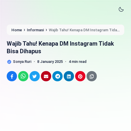
›
›
Home
Informasi
Wajib Tahu! Kenapa DM Instagram Tidak
Bisa Dihapus
Wajib Tahu! Kenapa DM Instagram Tidak
Bisa Dihapus
Sonya Ruri
8 January 2025
4 min read
Facebook
WhatsApp
Twitter
Email
Telegram
LinkedIn
Pinterest