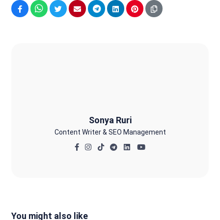
Facebook
WhatsApp
Twitter
Email
Telegram
LinkedIn
Pinterest
Sonya Ruri
Sonya Ruri
Content Writer & SEO Management
You might also like