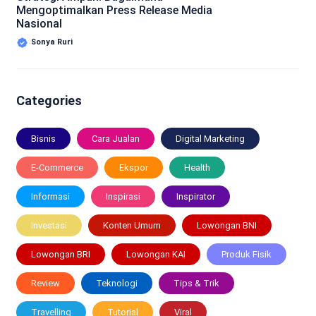
Mengoptimalkan Press Release Media
Nasional
Sonya Ruri
Categories
Bisnis
Cara Jualan
Digital Marketing
E-Commerce
Ekspor
Health
Informasi
Inspirasi
Inspirator
Investasi
Konten Umum
Lowongan BNI
Lowongan BRI
Lowongan KAI
Produk Fisik
Review
Teknologi
Tips & Trik
Travelling
Tutorial
Viral