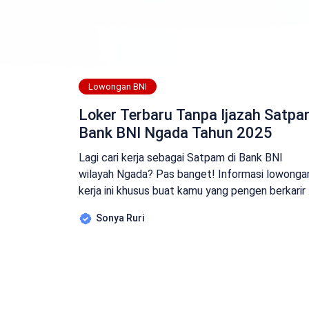
Lowongan BNI
Loker Terbaru Tanpa Ijazah Satp
Bank BNI Ngada Tahun 2025
Lagi cari kerja sebagai Satpam di Bank BNI
wilayah Ngada? Pas banget! Informasi lowonga
kerja ini khusus buat kamu yang pengen berkarir 
dunia perbankan, khususnya di bidang keamanan.
Sonya Ruri
Di artikel ini, kita bakal kupas tuntas semua
informasi penting terkait lowongan Satpam Ban
BNI Ngada. Mulai dari profil perusahaan, detail
pekerjaan, kualifikasi yang dibutuhkan, sampai […