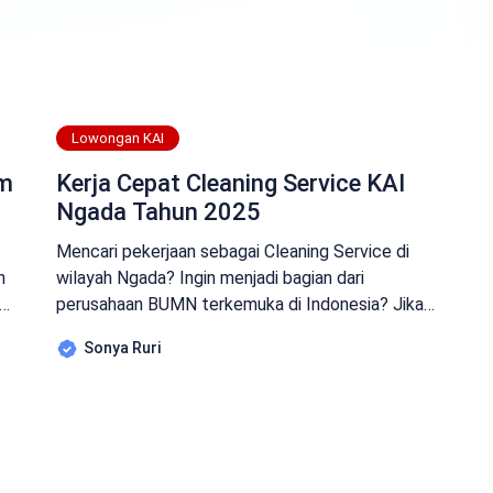
Lowongan KAI
am
Kerja Cepat Cleaning Service KAI
Ngada Tahun 2025
Mencari pekerjaan sebagai Cleaning Service di
n
wilayah Ngada? Ingin menjadi bagian dari
di
perusahaan BUMN terkemuka di Indonesia? Jika
iya, informasi lowongan kerja Cleaning Service
Sonya Ruri
KAI Ngada ini sangat cocok untuk Anda! Artikel
k
ini akan memberikan informasi lengkap mengenai
lowongan kerja Cleaning Service di PT Kereta Api
]
Indonesia (KAI) wilayah Ngada. Jangan lewatkan
kesempatan emas ini, […]