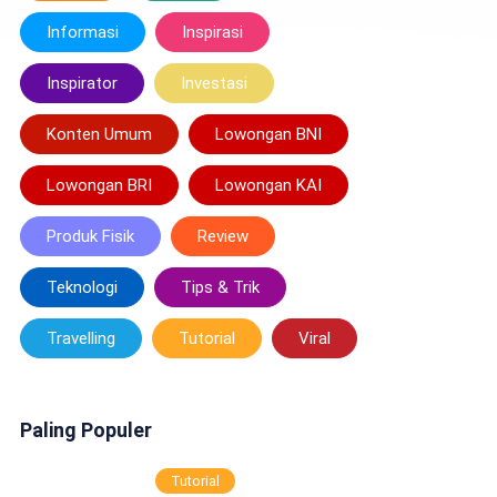
Informasi
Inspirasi
Inspirator
Investasi
Konten Umum
Lowongan BNI
Lowongan BRI
Lowongan KAI
Produk Fisik
Review
Teknologi
Tips & Trik
Travelling
Tutorial
Viral
Paling Populer
Tutorial