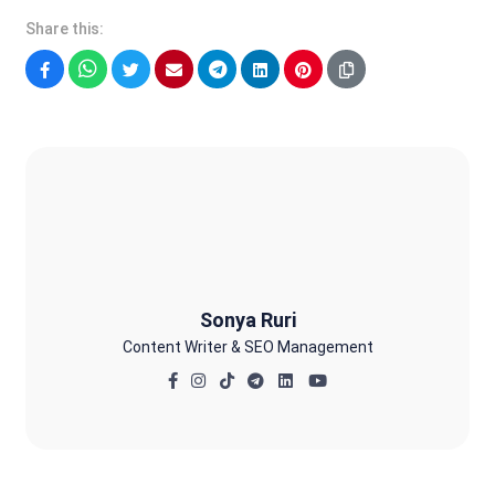
Share this:
Facebook
WhatsApp
Twitter
Email
Telegram
LinkedIn
Pinterest
Sonya Ruri
Sonya Ruri
Content Writer & SEO Management