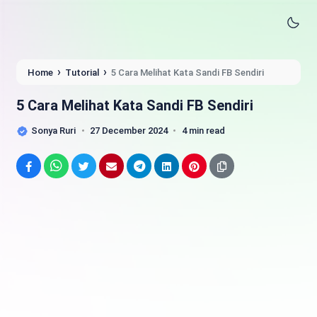
›
›
Home
Tutorial
5 Cara Melihat Kata Sandi FB Sendiri
5 Cara Melihat Kata Sandi FB Sendiri
Sonya Ruri
27 December 2024
4 min read
Facebook
WhatsApp
Twitter
Email
Telegram
LinkedIn
Pinterest