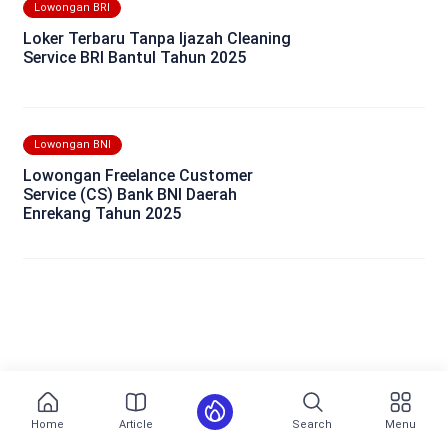
Lowongan BRI
Loker Terbaru Tanpa Ijazah Cleaning
Service BRI Bantul Tahun 2025
Lowongan BNI
Lowongan Freelance Customer
Service (CS) Bank BNI Daerah
Enrekang Tahun 2025
Home
Article
Search
Menu
Most Popular