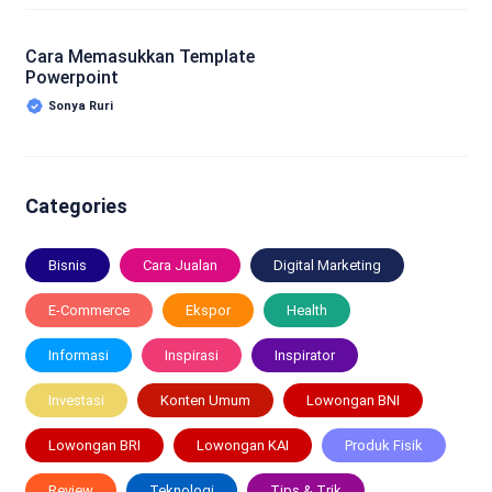
Cara Memasukkan Template
Powerpoint
Sonya Ruri
Categories
Bisnis
Cara Jualan
Digital Marketing
E-Commerce
Ekspor
Health
Informasi
Inspirasi
Inspirator
Investasi
Konten Umum
Lowongan BNI
Lowongan BRI
Lowongan KAI
Produk Fisik
Review
Teknologi
Tips & Trik