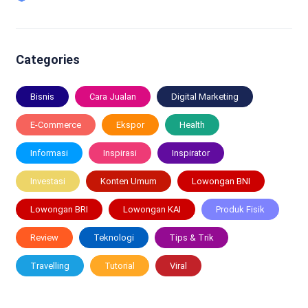
Categories
Bisnis
Cara Jualan
Digital Marketing
E-Commerce
Ekspor
Health
Informasi
Inspirasi
Inspirator
Investasi
Konten Umum
Lowongan BNI
Lowongan BRI
Lowongan KAI
Produk Fisik
Review
Teknologi
Tips & Trik
Travelling
Tutorial
Viral