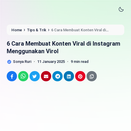
›
›
Home
Tips & Trik
6 Cara Membuat Konten Viral di
Instagram Menggunakan Virol
6 Cara Membuat Konten Viral di Instagram
Menggunakan Virol
Sonya Ruri
11 January 2025
9 min read
Facebook
WhatsApp
Twitter
Email
Telegram
LinkedIn
Pinterest