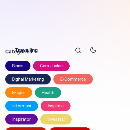
Travelling
Categories
Bisnis
Cara Jualan
Digital Marketing
E-Commerce
Ekspor
Health
Informasi
Inspirasi
Inspirator
Investasi