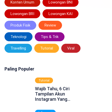
Konten Umum
Lowongan BNI
Lowongan BRI
Lowongan KAI
Produk Fisik
Review
Teknologi
Tips & Trik
Travelling
Tutorial
Viral
Paling Populer
Tutorial
Wajib Tahu, 6 Ciri
Tampilan Akun
Instagram Yang
Dinonaktifkan