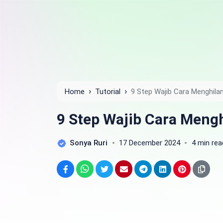
›
›
Home
Tutorial
9 Step Wajib Cara Menghila
9 Step Wajib Cara Meng
Sonya Ruri
17 December 2024
4 min rea
Facebook
WhatsApp
Twitter
Email
Telegram
LinkedIn
Pinterest