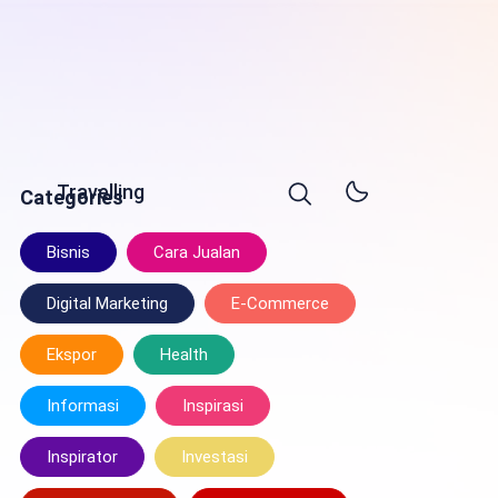
Travelling
Categories
Bisnis
Cara Jualan
Digital Marketing
E-Commerce
Ekspor
Health
Informasi
Inspirasi
Inspirator
Investasi