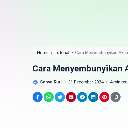
›
›
Home
Tutorial
Cara Menyembunyikan Akun
Cara Menyembunyikan A
Sonya Ruri
31 December 2024
4 min rea
Facebook
WhatsApp
Twitter
Email
Telegram
LinkedIn
Pinterest