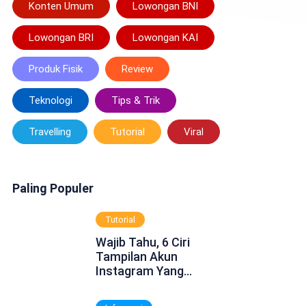
Konten Umum
Lowongan BNI
Lowongan BRI
Lowongan KAI
Produk Fisik
Review
Teknologi
Tips & Trik
Travelling
Tutorial
Viral
Paling Populer
Tutorial
Wajib Tahu, 6 Ciri
Tampilan Akun
Instagram Yang
Dinonaktifkan