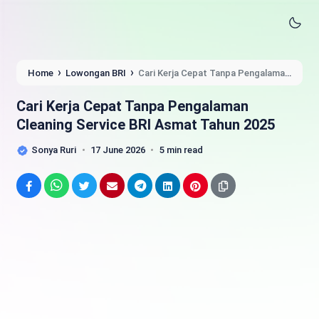
›
›
Home
Lowongan BRI
Cari Kerja Cepat Tanpa Pengalaman
Cleaning Service BRI Asmat Tahun 2025
Cari Kerja Cepat Tanpa Pengalaman
Cleaning Service BRI Asmat Tahun 2025
Sonya Ruri
17 June 2026
5 min read
Facebook
WhatsApp
Twitter
Email
Telegram
LinkedIn
Pinterest