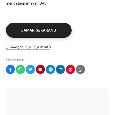
mengatasnamakan BRI.
LAMAR SEKARANG
Lowongan Kerja Kerja Cepat
Share this:
Facebook
WhatsApp
Twitter
Email
Telegram
LinkedIn
Pinterest
Sonya Ruri