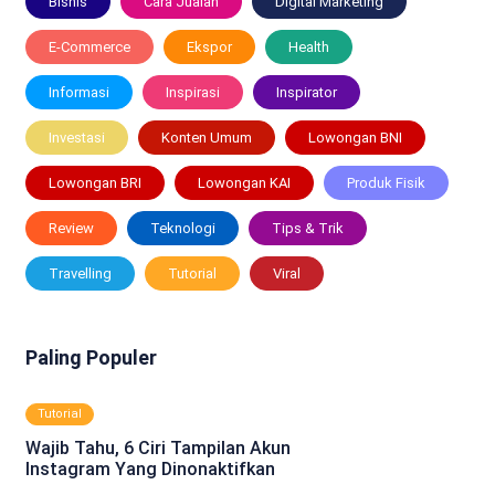
Bisnis
Cara Jualan
Digital Marketing
E-Commerce
Ekspor
Health
Informasi
Inspirasi
Inspirator
Investasi
Konten Umum
Lowongan BNI
Lowongan BRI
Lowongan KAI
Produk Fisik
Review
Teknologi
Tips & Trik
Travelling
Tutorial
Viral
Paling Populer
Tutorial
Wajib Tahu, 6 Ciri Tampilan Akun
Instagram Yang Dinonaktifkan