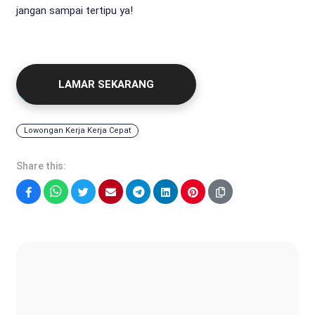
jangan sampai tertipu ya!
LAMAR SEKARANG
Lowongan Kerja Kerja Cepat
Share this:
Facebook
WhatsApp
Twitter
Email
Telegram
LinkedIn
Pinterest
Sonya Ruri