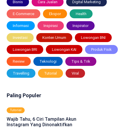
Bisnis
Cara Jualan
Digital Marketing
E-Commerce
Ekspor
Health
Informasi
Inspirasi
Inspirator
Investasi
Konten Umum
Lowongan BNI
Lowongan BRI
Lowongan KAI
Produk Fisik
Review
Teknologi
Tips & Trik
Travelling
Tutorial
Viral
Paling Populer
Tutorial
Wajib Tahu, 6 Ciri Tampilan Akun
Instagram Yang Dinonaktifkan