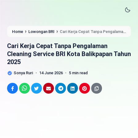
›
›
Home
Lowongan BRI
Cari Kerja Cepat Tanpa Pengalaman
Cleaning Service BRI Kota Balikpapan Tahun 2025
Cari Kerja Cepat Tanpa Pengalaman
Cleaning Service BRI Kota Balikpapan Tahun
2025
Sonya Ruri
14 June 2026
5 min read
Facebook
WhatsApp
Twitter
Email
Telegram
LinkedIn
Pinterest