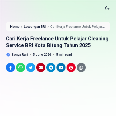
›
›
Home
Lowongan BRI
Cari Kerja Freelance Untuk Pelajar
Cleaning Service BRI Kota Bitung Tahun 2025
Cari Kerja Freelance Untuk Pelajar Cleaning
Service BRI Kota Bitung Tahun 2025
Sonya Ruri
5 June 2026
5 min read
Facebook
WhatsApp
Twitter
Email
Telegram
LinkedIn
Pinterest