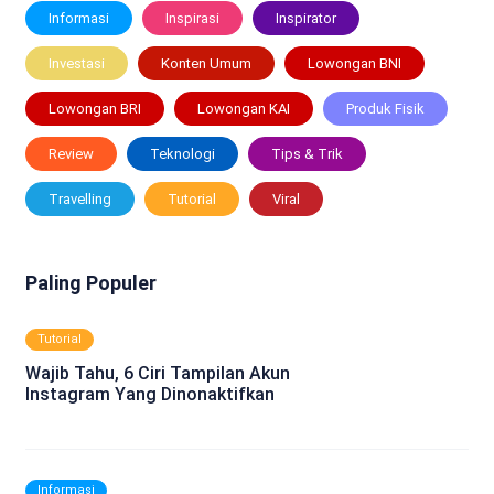
Informasi
Inspirasi
Inspirator
Investasi
Konten Umum
Lowongan BNI
Lowongan BRI
Lowongan KAI
Produk Fisik
Review
Teknologi
Tips & Trik
Travelling
Tutorial
Viral
Paling Populer
Tutorial
Wajib Tahu, 6 Ciri Tampilan Akun
Instagram Yang Dinonaktifkan
Informasi