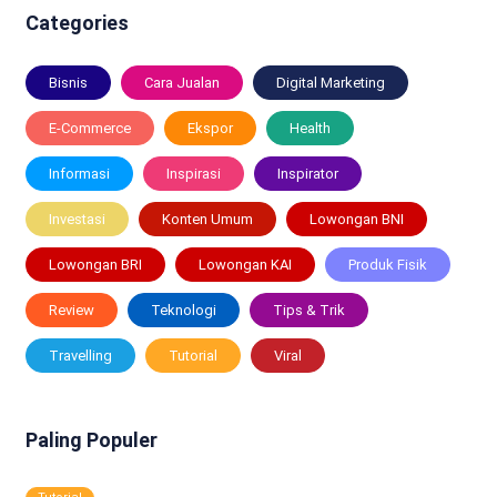
Categories
Bisnis
Cara Jualan
Digital Marketing
E-Commerce
Ekspor
Health
Informasi
Inspirasi
Inspirator
Investasi
Konten Umum
Lowongan BNI
Lowongan BRI
Lowongan KAI
Produk Fisik
Review
Teknologi
Tips & Trik
Travelling
Tutorial
Viral
Paling Populer