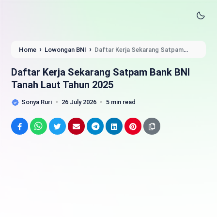
›
›
Home
Lowongan BNI
Daftar Kerja Sekarang Satpam
Bank BNI Tanah Laut Tahun 2025
Daftar Kerja Sekarang Satpam Bank BNI
Tanah Laut Tahun 2025
Sonya Ruri
26 July 2026
5 min read
Facebook
WhatsApp
Twitter
Email
Telegram
LinkedIn
Pinterest