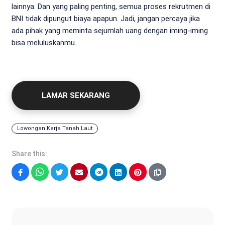
lainnya. Dan yang paling penting, semua proses rekrutmen di
BNI tidak dipungut biaya apapun. Jadi, jangan percaya jika
ada pihak yang meminta sejumlah uang dengan iming-iming
bisa meluluskanmu.
LAMAR SEKARANG
Lowongan Kerja Tanah Laut
Share this:
Facebook
WhatsApp
Twitter
Email
Telegram
LinkedIn
Pinterest