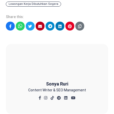
Lowongan Kerja Dibutuhkan Segera
Share this:
Facebook
WhatsApp
Twitter
Email
Telegram
LinkedIn
Pinterest
Sonya Ruri
Sonya Ruri
Content Writer & SEO Management