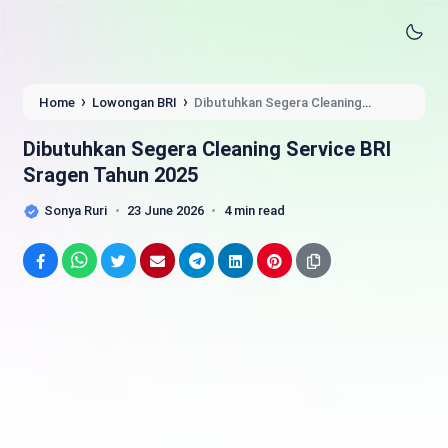
›
›
Home
Lowongan BRI
Dibutuhkan Segera Cleaning
Service BRI Sragen Tahun 2025
Dibutuhkan Segera Cleaning Service BRI
Sragen Tahun 2025
Sonya Ruri
23 June 2026
4 min read
Facebook
WhatsApp
Twitter
Email
Telegram
LinkedIn
Pinterest