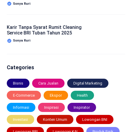
Sonya Ruri
Karir Tanpa Syarat Rumit Cleaning
Service BRI Tuban Tahun 2025
Sonya Ruri
Categories
Bisnis
Cara Jualan
Digital Marketing
E-Commerce
Ekspor
Health
Informasi
Inspirasi
Inspirator
Investasi
Konten Umum
Lowongan BNI
Lowongan BRI
Lowongan KAI
Produk Fisik