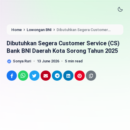
›
›
Home
Lowongan BNI
Dibutuhkan Segera Customer
Service (CS) Bank BNI Daerah Kota Sorong Tahun 2025
Dibutuhkan Segera Customer Service (CS)
Bank BNI Daerah Kota Sorong Tahun 2025
Sonya Ruri
13 June 2026
5 min read
Facebook
WhatsApp
Twitter
Email
Telegram
LinkedIn
Pinterest