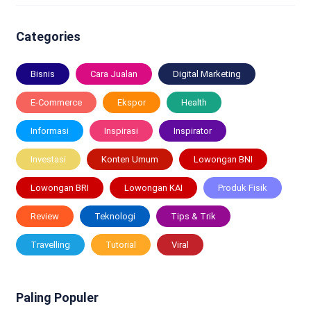
Categories
Bisnis
Cara Jualan
Digital Marketing
E-Commerce
Ekspor
Health
Informasi
Inspirasi
Inspirator
Investasi
Konten Umum
Lowongan BNI
Lowongan BRI
Lowongan KAI
Produk Fisik
Review
Teknologi
Tips & Trik
Travelling
Tutorial
Viral
Paling Populer