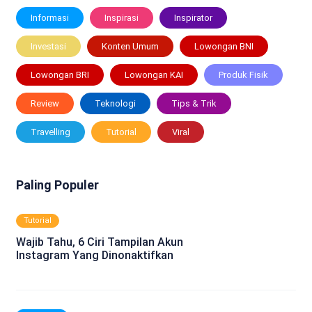
Informasi
Inspirasi
Inspirator
Investasi
Konten Umum
Lowongan BNI
Lowongan BRI
Lowongan KAI
Produk Fisik
Review
Teknologi
Tips & Trik
Travelling
Tutorial
Viral
Paling Populer
Tutorial
Wajib Tahu, 6 Ciri Tampilan Akun
Instagram Yang Dinonaktifkan