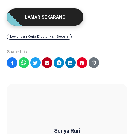
LAMAR SEKARANG
Lowongan Kerja Dibutuhkan Segera
Share this:
Facebook
WhatsApp
Twitter
Email
Telegram
LinkedIn
Pinterest
Sonya Ruri
Sonya Ruri