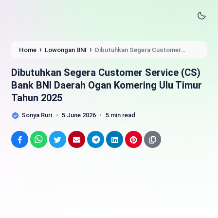
›
›
Home
Lowongan BNI
Dibutuhkan Segera Customer
Service (CS) Bank BNI Daerah Ogan Komering Ulu Timur Tahun
2025
Dibutuhkan Segera Customer Service (CS)
Bank BNI Daerah Ogan Komering Ulu Timur
Tahun 2025
Sonya Ruri
5 June 2026
5 min read
Facebook
WhatsApp
Twitter
Email
Telegram
LinkedIn
Pinterest