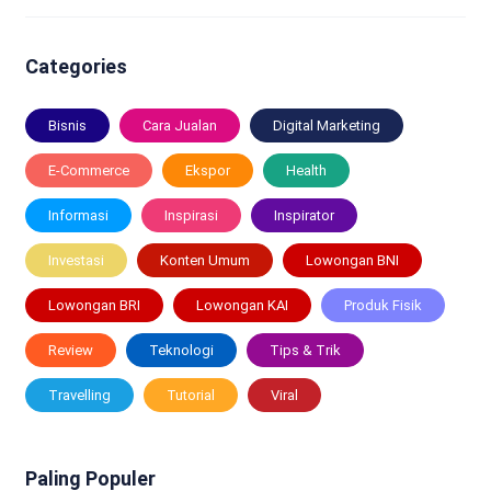
Categories
Bisnis
Cara Jualan
Digital Marketing
E-Commerce
Ekspor
Health
Informasi
Inspirasi
Inspirator
Investasi
Konten Umum
Lowongan BNI
Lowongan BRI
Lowongan KAI
Produk Fisik
Review
Teknologi
Tips & Trik
Travelling
Tutorial
Viral
Paling Populer