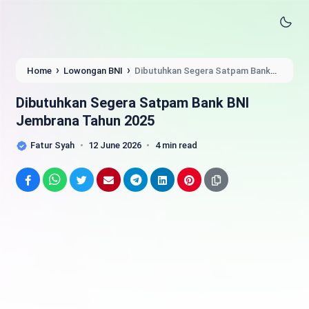
›
›
Home
Lowongan BNI
Dibutuhkan Segera Satpam Bank
BNI Jembrana Tahun 2025
Dibutuhkan Segera Satpam Bank BNI
Jembrana Tahun 2025
Fatur Syah
12 June 2026
4 min read
Facebook
WhatsApp
Twitter
Email
Telegram
LinkedIn
Pinterest