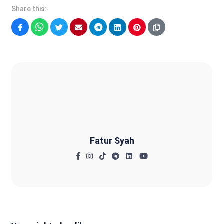
Share this:
Facebook
WhatsApp
Twitter
Email
Telegram
LinkedIn
Pinterest
Fatur Syah
Fatur Syah