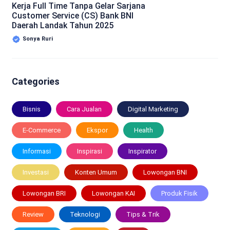
Kerja Full Time Tanpa Gelar Sarjana
Customer Service (CS) Bank BNI
Daerah Landak Tahun 2025
Sonya Ruri
Categories
Bisnis
Cara Jualan
Digital Marketing
E-Commerce
Ekspor
Health
Informasi
Inspirasi
Inspirator
Investasi
Konten Umum
Lowongan BNI
Lowongan BRI
Lowongan KAI
Produk Fisik
Review
Teknologi
Tips & Trik