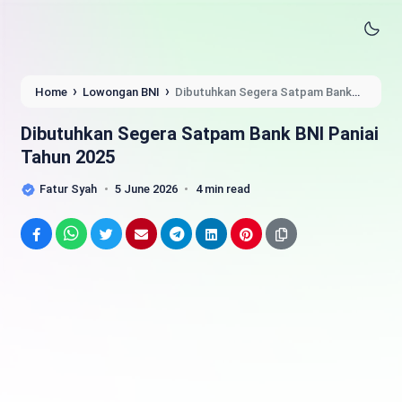
›
›
Home
Lowongan BNI
Dibutuhkan Segera Satpam Bank
BNI Paniai Tahun 2025
Dibutuhkan Segera Satpam Bank BNI Paniai
Tahun 2025
Fatur Syah
5 June 2026
4 min read
Facebook
WhatsApp
Twitter
Email
Telegram
LinkedIn
Pinterest