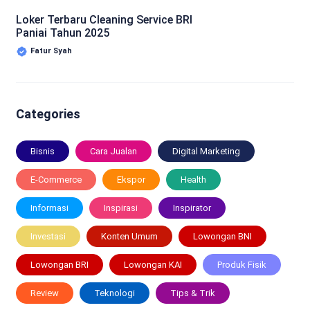
Loker Terbaru Cleaning Service BRI
Paniai Tahun 2025
Fatur Syah
Categories
Bisnis
Cara Jualan
Digital Marketing
E-Commerce
Ekspor
Health
Informasi
Inspirasi
Inspirator
Investasi
Konten Umum
Lowongan BNI
Lowongan BRI
Lowongan KAI
Produk Fisik
Review
Teknologi
Tips & Trik