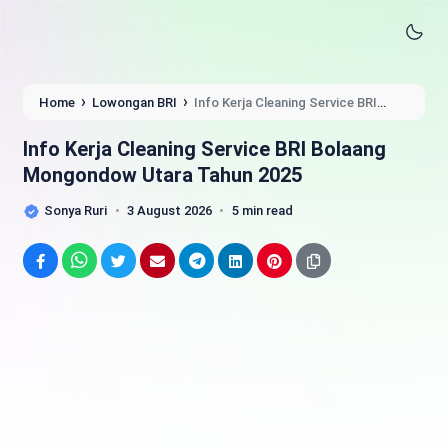
›
›
Home
Lowongan BRI
Info Kerja Cleaning Service BRI
Bolaang Mongondow Utara Tahun 2025
Info Kerja Cleaning Service BRI Bolaang
Mongondow Utara Tahun 2025
Sonya Ruri
3 August 2026
5 min read
Facebook
WhatsApp
Twitter
Email
Telegram
LinkedIn
Pinterest