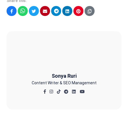
Share this:
Facebook
WhatsApp
Twitter
Email
Telegram
LinkedIn
Pinterest
Sonya Ruri
Sonya Ruri
Content Writer & SEO Management