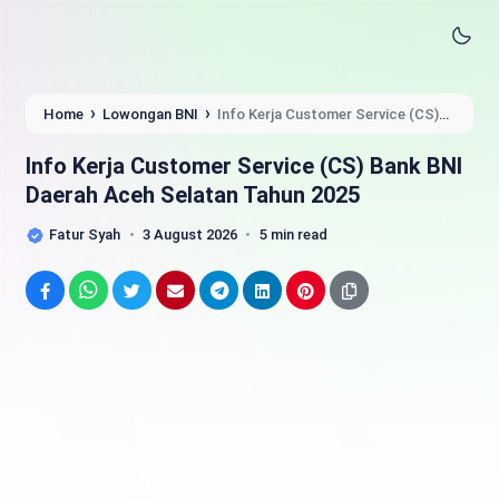
›
›
Home
Lowongan BNI
Info Kerja Customer Service (CS)
Bank BNI Daerah Aceh Selatan Tahun 2025
Info Kerja Customer Service (CS) Bank BNI
Daerah Aceh Selatan Tahun 2025
Fatur Syah
3 August 2026
5 min read
Facebook
WhatsApp
Twitter
Email
Telegram
LinkedIn
Pinterest