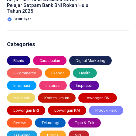
Pelajar Satpam Bank BNI Rokan Hulu
Tahun 2025
Fatur Syah
Categories
Bisnis
Cara Jualan
Digital Marketing
E-Commerce
Ekspor
Health
Informasi
Inspirasi
Inspirator
Investasi
Konten Umum
Lowongan BNI
Lowongan BRI
Lowongan KAI
Produk Fisik
Review
Teknologi
Tips & Trik
Travelling
Tutorial
Viral