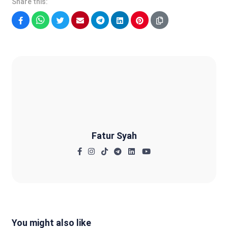
Share this:
Facebook
WhatsApp
Twitter
Email
Telegram
LinkedIn
Pinterest
Fatur Syah
Fatur Syah
You might also like