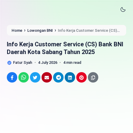
›
›
Home
Lowongan BNI
Info Kerja Customer Service (CS)
Bank BNI Daerah Kota Sabang Tahun 2025
Info Kerja Customer Service (CS) Bank BNI
Daerah Kota Sabang Tahun 2025
Fatur Syah
4 July 2026
4 min read
Facebook
WhatsApp
Twitter
Email
Telegram
LinkedIn
Pinterest