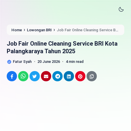
›
›
Home
Lowongan BRI
Job Fair Online Cleaning Service BRI
Kota Palangkaraya Tahun 2025
Job Fair Online Cleaning Service BRI Kota
Palangkaraya Tahun 2025
Fatur Syah
20 June 2026
4 min read
Facebook
WhatsApp
Twitter
Email
Telegram
LinkedIn
Pinterest