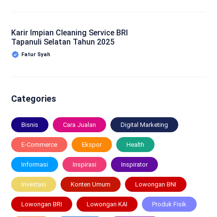
Karir Impian Cleaning Service BRI
Tapanuli Selatan Tahun 2025
Fatur Syah
Categories
Bisnis
Cara Jualan
Digital Marketing
E-Commerce
Ekspor
Health
Informasi
Inspirasi
Inspirator
Investasi
Konten Umum
Lowongan BNI
Lowongan BRI
Lowongan KAI
Produk Fisik