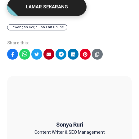
LAMAR SEKARANG
Lowongan Kerja Job Fair Online
Share this:
Facebook
WhatsApp
Twitter
Email
Telegram
LinkedIn
Pinterest
Sonya Ruri
Sonya Ruri
Content Writer & SEO Management