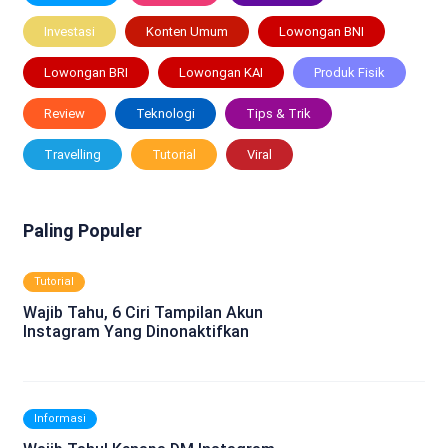
Investasi
Konten Umum
Lowongan BNI
Lowongan BRI
Lowongan KAI
Produk Fisik
Review
Teknologi
Tips & Trik
Travelling
Tutorial
Viral
Paling Populer
Tutorial
Wajib Tahu, 6 Ciri Tampilan Akun
Instagram Yang Dinonaktifkan
Informasi