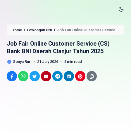
›
›
Home
Lowongan BNI
Job Fair Online Customer Service
(CS) Bank BNI Daerah Cianjur Tahun 2025
Job Fair Online Customer Service (CS)
Bank BNI Daerah Cianjur Tahun 2025
Sonya Ruri
21 July 2026
4 min read
Facebook
WhatsApp
Twitter
Email
Telegram
LinkedIn
Pinterest