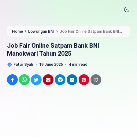
›
›
Home
Lowongan BNI
Job Fair Online Satpam Bank BNI
Manokwari Tahun 2025
Job Fair Online Satpam Bank BNI
Manokwari Tahun 2025
Fatur Syah
19 June 2026
4 min read
Facebook
WhatsApp
Twitter
Email
Telegram
LinkedIn
Pinterest