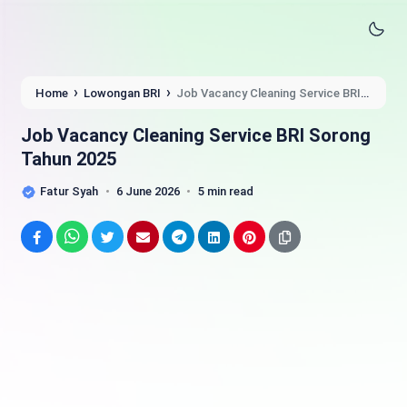
›
›
Home
Lowongan BRI
Job Vacancy Cleaning Service BRI
Sorong Tahun 2025
Job Vacancy Cleaning Service BRI Sorong
Tahun 2025
Fatur Syah
6 June 2026
5 min read
Facebook
WhatsApp
Twitter
Email
Telegram
LinkedIn
Pinterest