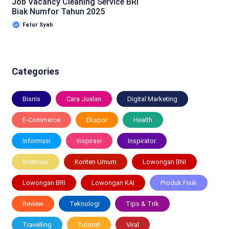
Job Vacancy Cleaning Service BRI
Biak Numfor Tahun 2025
Fatur Syah
Categories
Bisnis
Cara Jualan
Digital Marketing
E-Commerce
Ekspor
Health
Informasi
Inspirasi
Inspirator
Investasi
Konten Umum
Lowongan BNI
Lowongan BRI
Lowongan KAI
Produk Fisik
Review
Teknologi
Tips & Trik
Travelling
Tutorial
Viral