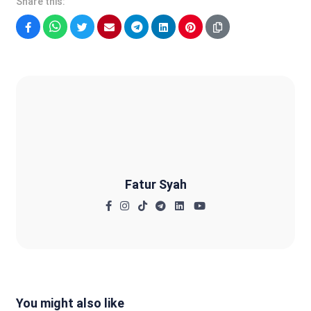
Share this:
Facebook
WhatsApp
Twitter
Email
Telegram
LinkedIn
Pinterest
Fatur Syah
Fatur Syah
You might also like