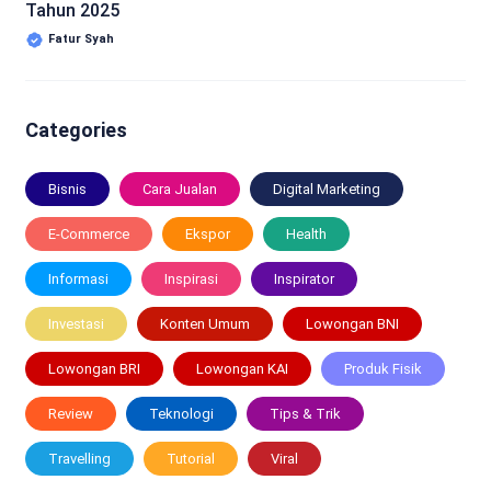
Tahun 2025
Fatur Syah
Categories
Bisnis
Cara Jualan
Digital Marketing
E-Commerce
Ekspor
Health
Informasi
Inspirasi
Inspirator
Investasi
Konten Umum
Lowongan BNI
Lowongan BRI
Lowongan KAI
Produk Fisik
Review
Teknologi
Tips & Trik
Travelling
Tutorial
Viral