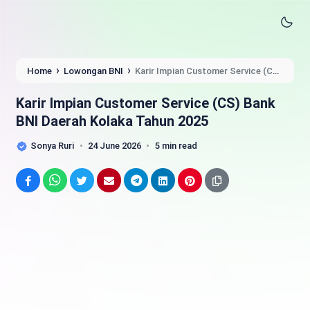
›
›
Home
Lowongan BNI
Karir Impian Customer Service (CS)
Bank BNI Daerah Kolaka Tahun 2025
Karir Impian Customer Service (CS) Bank
BNI Daerah Kolaka Tahun 2025
Sonya Ruri
24 June 2026
5 min read
Facebook
WhatsApp
Twitter
Email
Telegram
LinkedIn
Pinterest