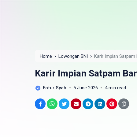
›
›
Home
Lowongan BNI
Karir Impian Satpam
Karir Impian Satpam B
Fatur Syah
5 June 2026
4 min read
Facebook
WhatsApp
Twitter
Email
Telegram
LinkedIn
Pinterest