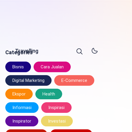
Travelling
Categories
Bisnis
Cara Jualan
Digital Marketing
E-Commerce
Ekspor
Health
Informasi
Inspirasi
Inspirator
Investasi