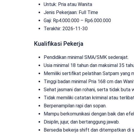
Untuk: Pria atau Wanita
Jenis Pekerjaan:
Full Time
Gaji: Rp
4.000.000
– Rp
6.000.000
Terakhir:
2026-11-30
Kualifikasi Pekerja
Pendidikan minimal SMA/SMK sederajat.
Usia minimal 18 tahun dan maksimal 35 tahu
Memiliki sertifikat pelatihan Satpam yang m
Tinggi badan minimal Pria 168 cm dan Wani
Sehat jasmani dan rohani, serta tidak buta 
Tidak memiliki catatan kriminal atau terli
Berpenampilan rapi dan sopan.
Mampu berkomunikasi dengan baik dan efek
Disiplin, jujur, dan bertanggung jawab.
Bersedia bekerja shift dan ditempatkan di 