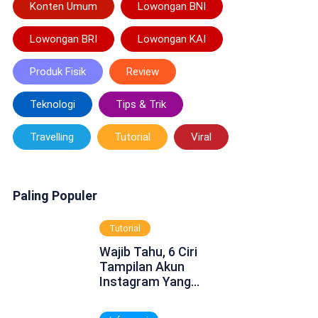
Konten Umum
Lowongan BNI
Lowongan BRI
Lowongan KAI
Produk Fisik
Review
Teknologi
Tips & Trik
Travelling
Tutorial
Viral
Paling Populer
Tutorial
Wajib Tahu, 6 Ciri
Tampilan Akun
Instagram Yang
Dinonaktifkan