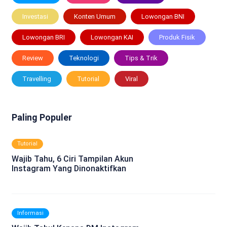
Investasi
Konten Umum
Lowongan BNI
Lowongan BRI
Lowongan KAI
Produk Fisik
Review
Teknologi
Tips & Trik
Travelling
Tutorial
Viral
Paling Populer
Tutorial
Wajib Tahu, 6 Ciri Tampilan Akun
Instagram Yang Dinonaktifkan
Informasi