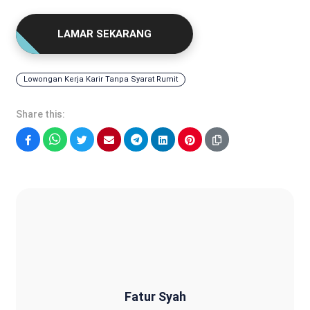
LAMAR SEKARANG
Lowongan Kerja Karir Tanpa Syarat Rumit
Share this:
Facebook
WhatsApp
Twitter
Email
Telegram
LinkedIn
Pinterest
Fatur Syah
Fatur Syah