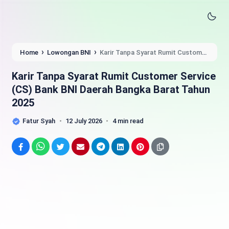
›
›
Home
Lowongan BNI
Karir Tanpa Syarat Rumit Customer
Service (CS) Bank BNI Daerah Bangka Barat Tahun 2025
Karir Tanpa Syarat Rumit Customer Service
(CS) Bank BNI Daerah Bangka Barat Tahun
2025
Fatur Syah
12 July 2026
4 min read
Facebook
WhatsApp
Twitter
Email
Telegram
LinkedIn
Pinterest