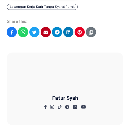
Lowongan Kerja Karir Tanpa Syarat Rumit
Share this:
Facebook
WhatsApp
Twitter
Email
Telegram
LinkedIn
Pinterest
Fatur Syah
Fatur Syah