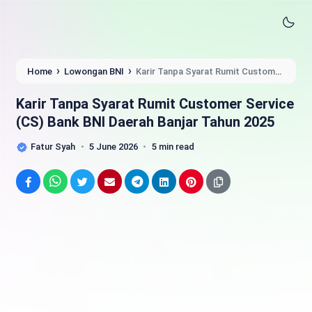
›
›
Home
Lowongan BNI
Karir Tanpa Syarat Rumit Customer
Service (CS) Bank BNI Daerah Banjar Tahun 2025
Karir Tanpa Syarat Rumit Customer Service
(CS) Bank BNI Daerah Banjar Tahun 2025
Fatur Syah
5 June 2026
5 min read
Facebook
WhatsApp
Twitter
Email
Telegram
LinkedIn
Pinterest