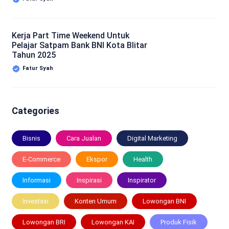
Kerja Part Time Weekend Untuk
Pelajar Satpam Bank BNI Kota Blitar
Tahun 2025
Fatur Syah
Categories
Bisnis
Cara Jualan
Digital Marketing
E-Commerce
Ekspor
Health
Informasi
Inspirasi
Inspirator
Investasi
Konten Umum
Lowongan BNI
Lowongan BRI
Lowongan KAI
Produk Fisik