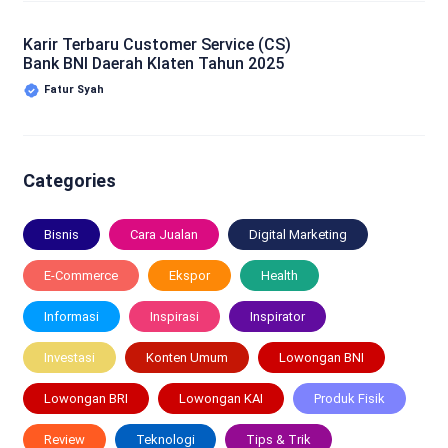
Karir Terbaru Customer Service (CS)
Bank BNI Daerah Klaten Tahun 2025
Fatur Syah
Categories
Bisnis
Cara Jualan
Digital Marketing
E-Commerce
Ekspor
Health
Informasi
Inspirasi
Inspirator
Investasi
Konten Umum
Lowongan BNI
Lowongan BRI
Lowongan KAI
Produk Fisik
Review
Teknologi
Tips & Trik