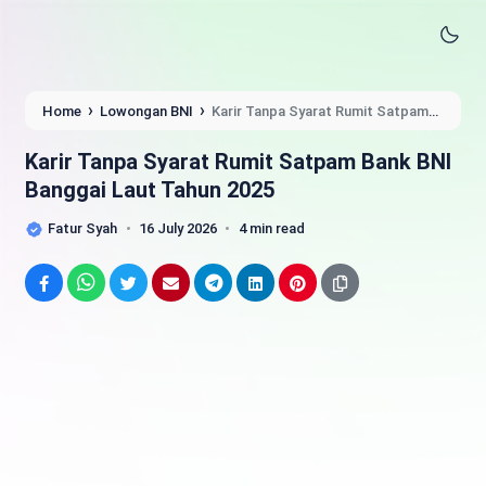
›
›
Home
Lowongan BNI
Karir Tanpa Syarat Rumit Satpam
Bank BNI Banggai Laut Tahun 2025
Karir Tanpa Syarat Rumit Satpam Bank BNI
Banggai Laut Tahun 2025
Fatur Syah
16 July 2026
4 min read
Facebook
WhatsApp
Twitter
Email
Telegram
LinkedIn
Pinterest