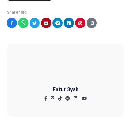
Share this:
Facebook
WhatsApp
Twitter
Email
Telegram
LinkedIn
Pinterest
Fatur Syah
Fatur Syah