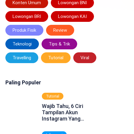
Konten Umum
Lowongan BNI
Lowongan BRI
Lowongan KAI
Produk Fisik
Review
Teknologi
Tips & Trik
Travelling
Tutorial
Viral
Paling Populer
Tutorial
Wajib Tahu, 6 Ciri
Tampilan Akun
Instagram Yang
Dinonaktifkan