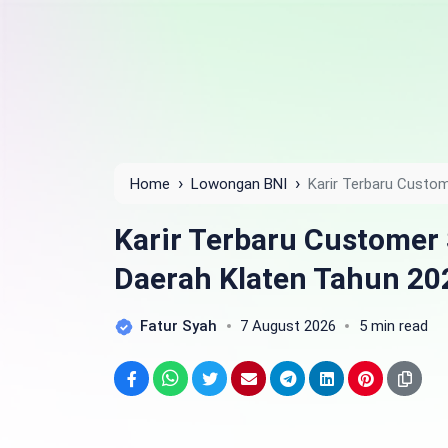
›
›
Home
Lowongan BNI
Karir Terbaru Custom
Karir Terbaru Customer 
Daerah Klaten Tahun 20
Fatur Syah
7 August 2026
5 min read
Facebook
WhatsApp
Twitter
Email
Telegram
LinkedIn
Pinterest