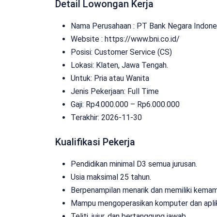
Detail Lowongan Kerja
Nama Perusahaan :
PT Bank Negara Indones
Website :
https://www.bni.co.id/
Posisi: Customer Service (CS)
Lokasi: Klaten, Jawa Tengah.
Untuk: Pria atau Wanita
Jenis Pekerjaan:
Full Time
Gaji: Rp
4.000.000
– Rp
6.000.000
Terakhir:
2026-11-30
Kualifikasi Pekerja
Pendidikan minimal D3 semua jurusan.
Usia maksimal 25 tahun.
Berpenampilan menarik dan memiliki kemam
Mampu mengoperasikan komputer dan aplik
Teliti, jujur, dan bertanggung jawab.