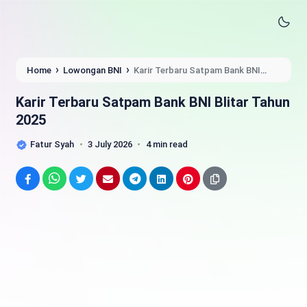
›
›
Home
Lowongan BNI
Karir Terbaru Satpam Bank BNI
Blitar Tahun 2025
Karir Terbaru Satpam Bank BNI Blitar Tahun
2025
Fatur Syah
3 July 2026
4 min read
Facebook
WhatsApp
Twitter
Email
Telegram
LinkedIn
Pinterest