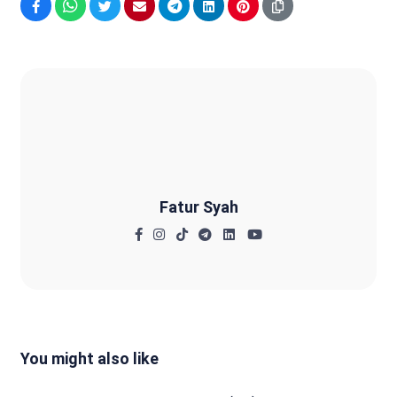
Facebook
WhatsApp
Twitter
Email
Telegram
LinkedIn
Pinterest
Fatur Syah
Fatur Syah
You might also like