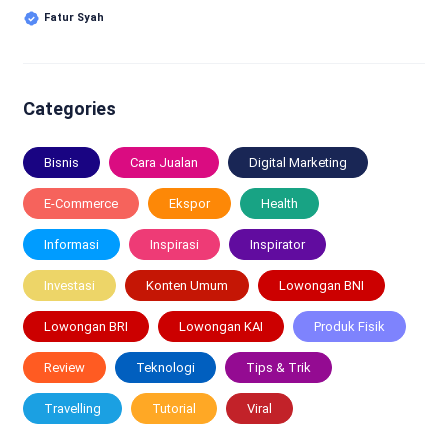
Fatur Syah
Categories
Bisnis
Cara Jualan
Digital Marketing
E-Commerce
Ekspor
Health
Informasi
Inspirasi
Inspirator
Investasi
Konten Umum
Lowongan BNI
Lowongan BRI
Lowongan KAI
Produk Fisik
Review
Teknologi
Tips & Trik
Travelling
Tutorial
Viral