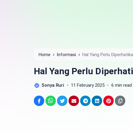
›
›
Home
Informasi
Hal Yang Perlu Diperhati
Hal Yang Perlu Diperha
Sonya Ruri
11 February 2025
6 min read
Facebook
WhatsApp
Twitter
Email
Telegram
LinkedIn
Pinterest