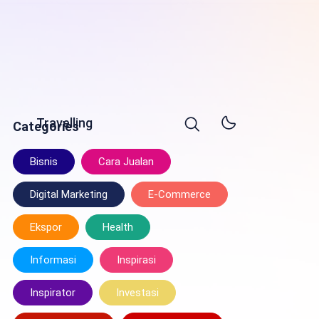
Travelling
Categories
Bisnis
Cara Jualan
Digital Marketing
E-Commerce
Ekspor
Health
Informasi
Inspirasi
Inspirator
Investasi