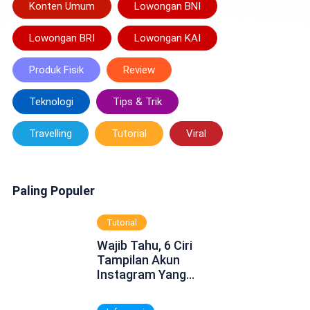
Konten Umum
Lowongan BNI
Lowongan BRI
Lowongan KAI
Produk Fisik
Review
Teknologi
Tips & Trik
Travelling
Tutorial
Viral
Paling Populer
Tutorial
Wajib Tahu, 6 Ciri
Tampilan Akun
Instagram Yang
Dinonaktifkan