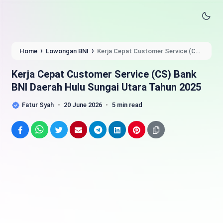
›
›
Home
Lowongan BNI
Kerja Cepat Customer Service (CS)
Bank BNI Daerah Hulu Sungai Utara Tahun 2025
Kerja Cepat Customer Service (CS) Bank
BNI Daerah Hulu Sungai Utara Tahun 2025
Fatur Syah
20 June 2026
5 min read
Facebook
WhatsApp
Twitter
Email
Telegram
LinkedIn
Pinterest