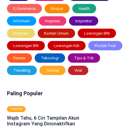
E-Commerce
Ekspor
Health
Informasi
Inspirasi
Inspirator
Investasi
Konten Umum
Lowongan BNI
Lowongan BRI
Lowongan KAI
Produk Fisik
Review
Teknologi
Tips & Trik
Travelling
Tutorial
Viral
Paling Populer
Tutorial
Wajib Tahu, 6 Ciri Tampilan Akun
Instagram Yang Dinonaktifkan