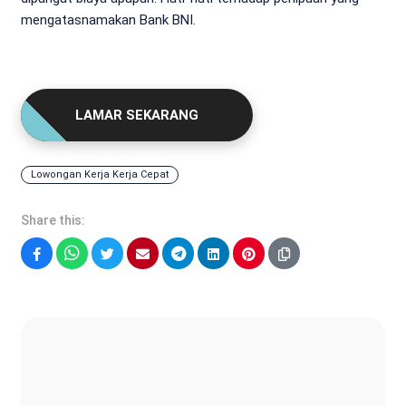
mengatasnamakan Bank BNI.
LAMAR SEKARANG
Lowongan Kerja Kerja Cepat
Share this:
Facebook
WhatsApp
Twitter
Email
Telegram
LinkedIn
Pinterest
Fatur Syah