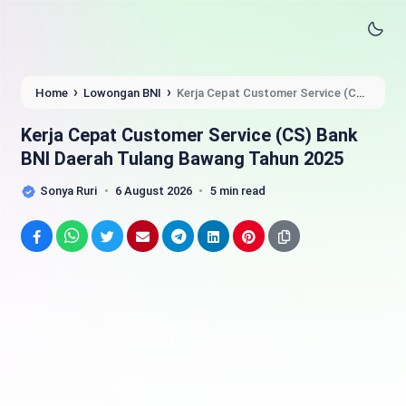
›
›
Home
Lowongan BNI
Kerja Cepat Customer Service (CS)
Bank BNI Daerah Tulang Bawang Tahun 2025
Kerja Cepat Customer Service (CS) Bank
BNI Daerah Tulang Bawang Tahun 2025
Sonya Ruri
6 August 2026
5 min read
Facebook
WhatsApp
Twitter
Email
Telegram
LinkedIn
Pinterest