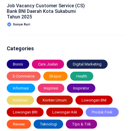
Job Vacancy Customer Service (CS)
Bank BNI Daerah Kota Sukabumi
Tahun 2025
Sonya Ruri
Categories
Bisnis
Cara Jualan
Digital Marketing
E-Commerce
Ekspor
Health
Informasi
Inspirasi
Inspirator
Investasi
Konten Umum
Lowongan BNI
Lowongan BRI
Lowongan KAI
Produk Fisik
Review
Teknologi
Tips & Trik