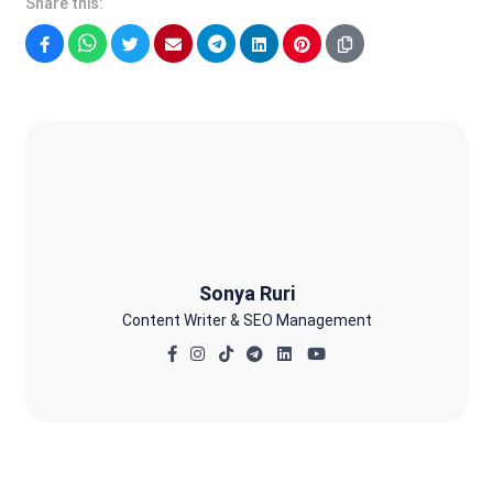
Share this:
Facebook
WhatsApp
Twitter
Email
Telegram
LinkedIn
Pinterest
Sonya Ruri
Sonya Ruri
Content Writer & SEO Management