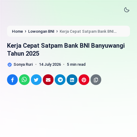
›
›
Home
Lowongan BNI
Kerja Cepat Satpam Bank BNI
Banyuwangi Tahun 2025
Kerja Cepat Satpam Bank BNI Banyuwangi
Tahun 2025
Sonya Ruri
14 July 2026
5 min read
Facebook
WhatsApp
Twitter
Email
Telegram
LinkedIn
Pinterest