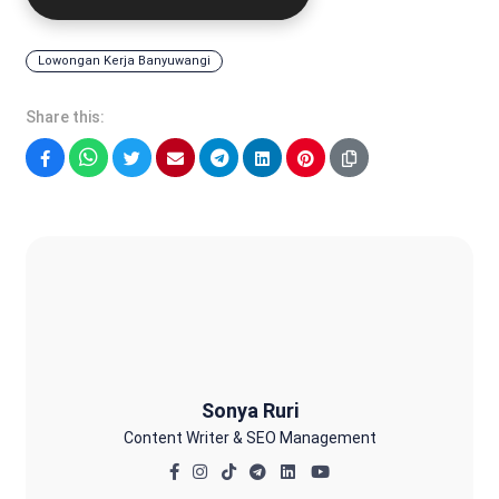
Lowongan Kerja Banyuwangi
Share this:
Facebook
WhatsApp
Twitter
Email
Telegram
LinkedIn
Pinterest
Sonya Ruri
Sonya Ruri
Content Writer & SEO Management