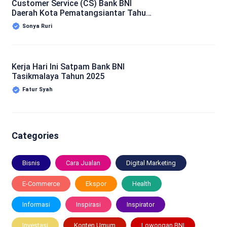
Customer Service (CS) Bank BNI
Daerah Kota Pematangsiantar Tahun
2025
Sonya Ruri
Kerja Hari Ini Satpam Bank BNI
Tasikmalaya Tahun 2025
Fatur Syah
Categories
Bisnis
Cara Jualan
Digital Marketing
E-Commerce
Ekspor
Health
Informasi
Inspirasi
Inspirator
Investasi
Konten Umum
Lowongan BNI