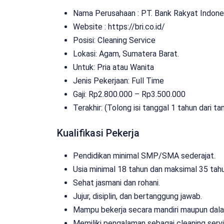
Nama Perusahaan :
PT. Bank Rakyat Indone
Website :
https://bri.co.id/
Posisi: Cleaning Service
Lokasi: Agam, Sumatera Barat.
Untuk: Pria atau Wanita
Jenis Pekerjaan:
Full Time
Gaji: Rp
2.800.000
– Rp
3.500.000
Terakhir: (Tolong isi tanggal 1 tahun dari tan
Kualifikasi Pekerja
Pendidikan minimal SMP/SMA sederajat.
Usia minimal 18 tahun dan maksimal 35 tahu
Sehat jasmani dan rohani.
Jujur, disiplin, dan bertanggung jawab.
Mampu bekerja secara mandiri maupun dala
Memiliki pengalaman sebagai cleaning servi