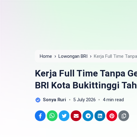
›
›
Home
Lowongan BRI
Kerja Full Time Tanpa
Tahun 2025
Kerja Full Time Tanpa G
BRI Kota Bukittinggi Ta
Sonya Ruri
5 July 2026
4 min read
Facebook
WhatsApp
Twitter
Email
Telegram
LinkedIn
Pinterest