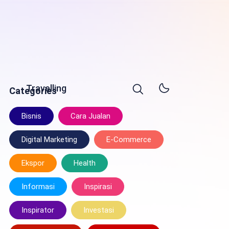
Travelling
Categories
Bisnis
Cara Jualan
Digital Marketing
E-Commerce
Ekspor
Health
Informasi
Inspirasi
Inspirator
Investasi