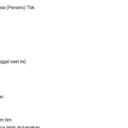
sia (Persero) Tbk.
ggal saat ini)
n.
m tim.
ce lebih diutamakan.