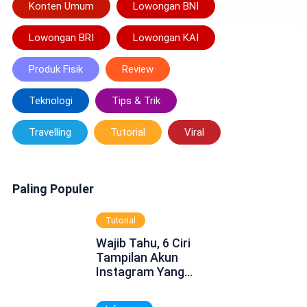
Konten Umum
Lowongan BNI
Lowongan BRI
Lowongan KAI
Produk Fisik
Review
Teknologi
Tips & Trik
Travelling
Tutorial
Viral
Paling Populer
Tutorial
Wajib Tahu, 6 Ciri
Tampilan Akun
Instagram Yang
Dinonaktifkan