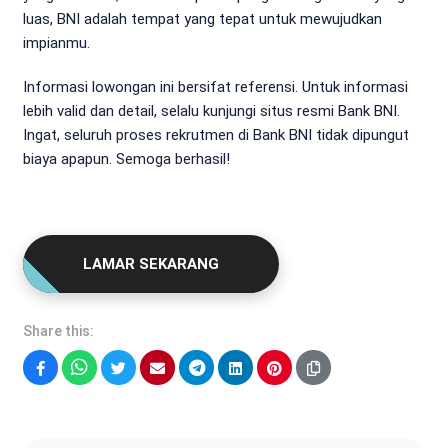
luas, BNI adalah tempat yang tepat untuk mewujudkan
impianmu.
Informasi lowongan ini bersifat referensi. Untuk informasi
lebih valid dan detail, selalu kunjungi situs resmi Bank BNI.
Ingat, seluruh proses rekrutmen di Bank BNI tidak dipungut
biaya apapun. Semoga berhasil!
LAMAR SEKARANG
Share this:
Facebook
WhatsApp
Twitter
Email
Telegram
LinkedIn
Pinterest