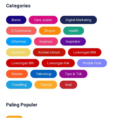
Categories
Bisnis
Cara Jualan
Digital Marketing
E-Commerce
Ekspor
Health
Informasi
Inspirasi
Inspirator
Investasi
Konten Umum
Lowongan BNI
Lowongan BRI
Lowongan KAI
Produk Fisik
Review
Teknologi
Tips & Trik
Travelling
Tutorial
Viral
Paling Populer