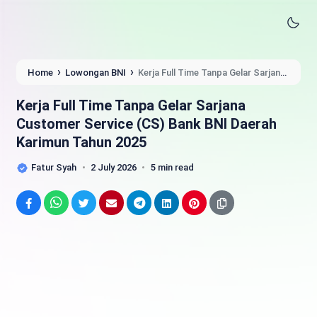
›
›
Home
Lowongan BNI
Kerja Full Time Tanpa Gelar Sarjana
Customer Service (CS) Bank BNI Daerah Karimun Tahun 2025
Kerja Full Time Tanpa Gelar Sarjana
Customer Service (CS) Bank BNI Daerah
Karimun Tahun 2025
Fatur Syah
2 July 2026
5 min read
Facebook
WhatsApp
Twitter
Email
Telegram
LinkedIn
Pinterest