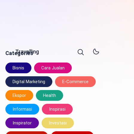
Travelling
Categories
Bisnis
Cara Jualan
Digital Marketing
E-Commerce
Ekspor
Health
Informasi
Inspirasi
Inspirator
Investasi