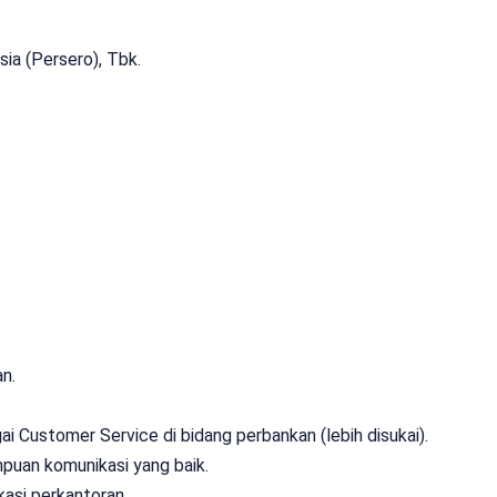
ia (Persero), Tbk.
n.
i Customer Service di bidang perbankan (lebih disukai).
puan komunikasi yang baik.
asi perkantoran.