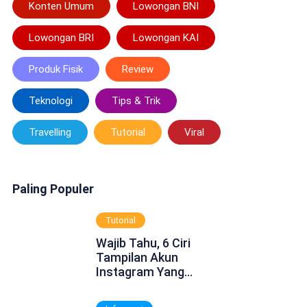
Konten Umum
Lowongan BNI
Lowongan BRI
Lowongan KAI
Produk Fisik
Review
Teknologi
Tips & Trik
Travelling
Tutorial
Viral
Paling Populer
Tutorial
Wajib Tahu, 6 Ciri
Tampilan Akun
Instagram Yang
Dinonaktifkan