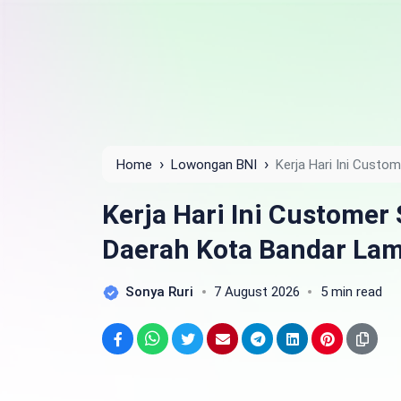
›
›
Home
Lowongan BNI
Kerja Hari Ini Custo
Tahun 2025
Kerja Hari Ini Customer
Daerah Kota Bandar La
Sonya Ruri
7 August 2026
5 min read
Facebook
WhatsApp
Twitter
Email
Telegram
LinkedIn
Pinterest