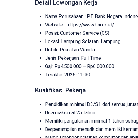
Detail Lowongan Kerja
Nama Perusahaan :
PT Bank Negara Indones
Website :
https://www.bni.co.id/
Posisi: Customer Service (CS)
Lokasi: Lampung Selatan, Lampung
Untuk: Pria atau Wanita
Jenis Pekerjaan:
Full Time
Gaji: Rp
4.500.000
– Rp
6.000.000
Terakhir:
2026-11-30
Kualifikasi Pekerja
Pendidikan minimal D3/S1 dari semua jurusa
Usia maksimal 25 tahun.
Memiliki pengalaman minimal 1 tahun sebaga
Berpenampilan menarik dan memiliki kemam
Mampu mengoperasikan komputer dan aplik