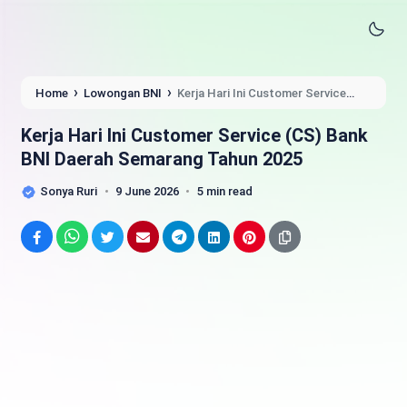
›
›
Home
Lowongan BNI
Kerja Hari Ini Customer Service
(CS) Bank BNI Daerah Semarang Tahun 2025
Kerja Hari Ini Customer Service (CS) Bank
BNI Daerah Semarang Tahun 2025
Sonya Ruri
9 June 2026
5 min read
Facebook
WhatsApp
Twitter
Email
Telegram
LinkedIn
Pinterest