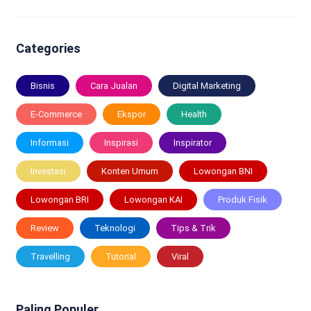
Categories
Bisnis
Cara Jualan
Digital Marketing
E-Commerce
Ekspor
Health
Informasi
Inspirasi
Inspirator
Investasi
Konten Umum
Lowongan BNI
Lowongan BRI
Lowongan KAI
Produk Fisik
Review
Teknologi
Tips & Trik
Travelling
Tutorial
Viral
Paling Populer