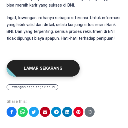
bisa meraih karir yang sukses di BNI.
Ingat, lowongan ini hanya sebagai referensi. Untuk informasi
yang lebih valid dan detail, selalu kunjungi situs resmi Bank
BNI. Dan yang terpenting, semua proses rekrutmen di BNI
tidak dipungut biaya apapun. Hati-hati terhadap penipuan!
LAMAR SEKARANG
Lowongan Kerja Kerja Hari Ini
Share this:
Facebook
WhatsApp
Twitter
Email
Telegram
LinkedIn
Pinterest