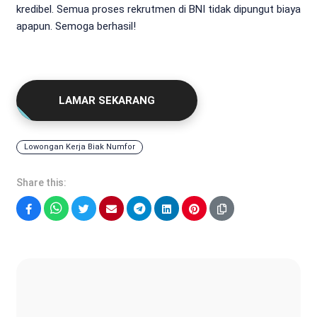
kredibel. Semua proses rekrutmen di BNI tidak dipungut biaya
apapun. Semoga berhasil!
LAMAR SEKARANG
Lowongan Kerja Biak Numfor
Share this:
Facebook
WhatsApp
Twitter
Email
Telegram
LinkedIn
Pinterest
Sonya Ruri