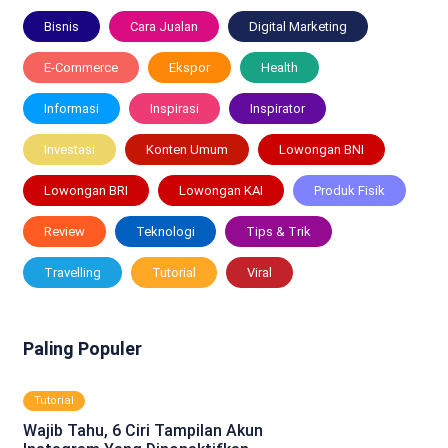
Bisnis
Cara Jualan
Digital Marketing
E-Commerce
Ekspor
Health
Informasi
Inspirasi
Inspirator
Investasi
Konten Umum
Lowongan BNI
Lowongan BRI
Lowongan KAI
Produk Fisik
Review
Teknologi
Tips & Trik
Travelling
Tutorial
Viral
Paling Populer
Tutorial
Wajib Tahu, 6 Ciri Tampilan Akun