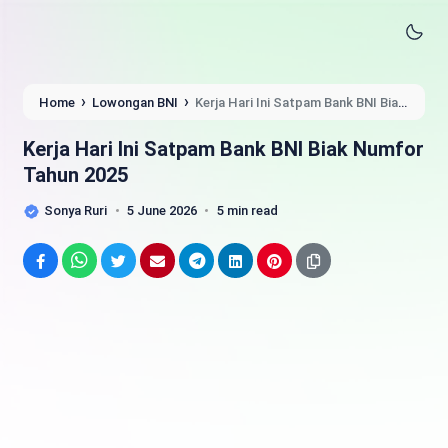
›
›
Home
Lowongan BNI
Kerja Hari Ini Satpam Bank BNI Biak
Numfor Tahun 2025
Kerja Hari Ini Satpam Bank BNI Biak Numfor
Tahun 2025
Sonya Ruri
5 June 2026
5 min read
Facebook
WhatsApp
Twitter
Email
Telegram
LinkedIn
Pinterest