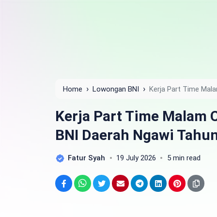
›
›
Home
Lowongan BNI
Kerja Part Time Mal
2025
Kerja Part Time Malam 
BNI Daerah Ngawi Tahu
Fatur Syah
19 July 2026
5 min read
Facebook
WhatsApp
Twitter
Email
Telegram
LinkedIn
Pinterest