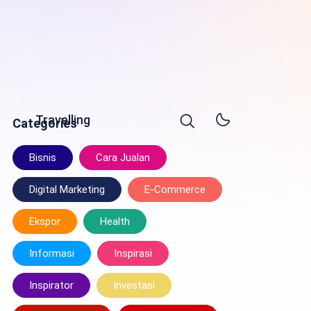
Travelling
Categories
Bisnis
Cara Jualan
Digital Marketing
E-Commerce
Ekspor
Health
Informasi
Inspirasi
Inspirator
Investasi