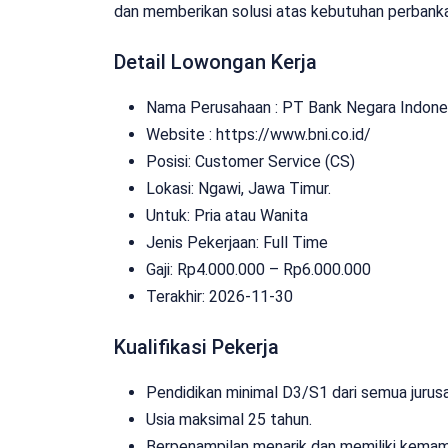
dan memberikan solusi atas kebutuhan perbank
Detail Lowongan Kerja
Nama Perusahaan :
PT Bank Negara Indones
Website :
https://www.bni.co.id/
Posisi: Customer Service (CS)
Lokasi: Ngawi, Jawa Timur.
Untuk: Pria atau Wanita
Jenis Pekerjaan:
Full Time
Gaji: Rp
4.000.000
– Rp
6.000.000
Terakhir:
2026-11-30
Kualifikasi Pekerja
Pendidikan minimal D3/S1 dari semua jurusa
Usia maksimal 25 tahun.
Berpenampilan menarik dan memiliki kemam