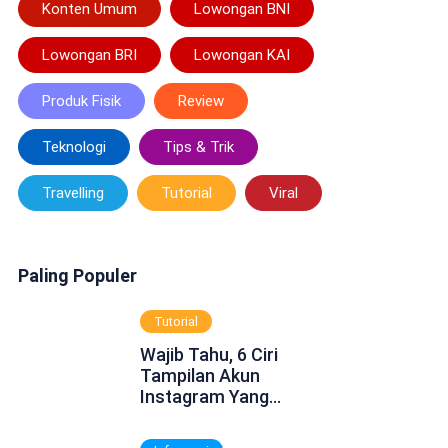
Konten Umum
Lowongan BNI
Lowongan BRI
Lowongan KAI
Produk Fisik
Review
Teknologi
Tips & Trik
Travelling
Tutorial
Viral
Paling Populer
Tutorial
Wajib Tahu, 6 Ciri
Tampilan Akun
Instagram Yang
Dinonaktifkan