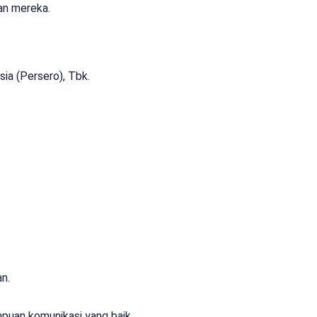
an mereka.
ia (Persero), Tbk.
n.
puan komunikasi yang baik.