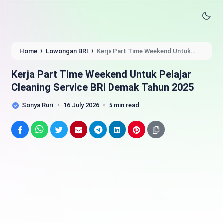
›
›
Home
Lowongan BRI
Kerja Part Time Weekend Untuk
Pelajar Cleaning Service BRI Demak Tahun 2025
Kerja Part Time Weekend Untuk Pelajar
Cleaning Service BRI Demak Tahun 2025
Sonya Ruri
16 July 2026
5 min read
Facebook
WhatsApp
Twitter
Email
Telegram
LinkedIn
Pinterest