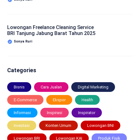
Lowongan Freelance Cleaning Service
BRI Tanjung Jabung Barat Tahun 2025
Sonya Ruri
Categories
Bisnis
Cara Jualan
Digital Marketing
E-Commerce
Ekspor
Health
Informasi
Inspirasi
Inspirator
Investasi
Konten Umum
Lowongan BNI
Lowongan BRI
Lowongan KAI
Produk Fisik