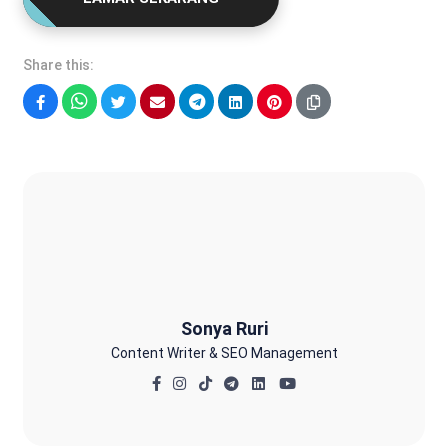
Share this:
Facebook
WhatsApp
Twitter
Email
Telegram
LinkedIn
Pinterest
Sonya Ruri
Sonya Ruri
Content Writer & SEO Management