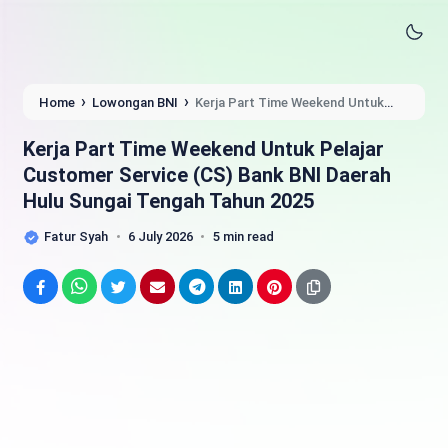
›
›
Home
Lowongan BNI
Kerja Part Time Weekend Untuk
Pelajar Customer Service (CS) Bank BNI Daerah Hulu Sungai
Tengah Tahun 2025
Kerja Part Time Weekend Untuk Pelajar
Customer Service (CS) Bank BNI Daerah
Hulu Sungai Tengah Tahun 2025
Fatur Syah
6 July 2026
5 min read
Facebook
WhatsApp
Twitter
Email
Telegram
LinkedIn
Pinterest