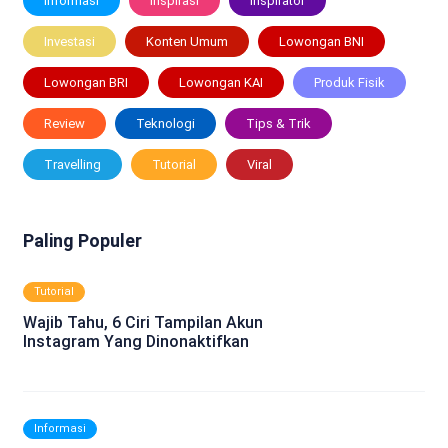
Informasi
Inspirasi
Inspirator
Investasi
Konten Umum
Lowongan BNI
Lowongan BRI
Lowongan KAI
Produk Fisik
Review
Teknologi
Tips & Trik
Travelling
Tutorial
Viral
Paling Populer
Tutorial
Wajib Tahu, 6 Ciri Tampilan Akun
Instagram Yang Dinonaktifkan
Informasi