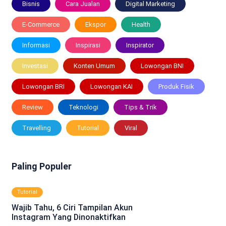
Bisnis
Cara Jualan
Digital Marketing
E-Commerce
Ekspor
Health
Informasi
Inspirasi
Inspirator
Investasi
Konten Umum
Lowongan BNI
Lowongan BRI
Lowongan KAI
Produk Fisik
Review
Teknologi
Tips & Trik
Travelling
Tutorial
Viral
Paling Populer
Tutorial
Wajib Tahu, 6 Ciri Tampilan Akun
Instagram Yang Dinonaktifkan