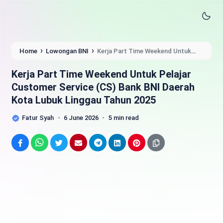
›
›
Home
Lowongan BNI
Kerja Part Time Weekend Untuk
Pelajar Customer Service (CS) Bank BNI Daerah Kota Lubuk
Linggau Tahun 2025
Kerja Part Time Weekend Untuk Pelajar
Customer Service (CS) Bank BNI Daerah
Kota Lubuk Linggau Tahun 2025
Fatur Syah
6 June 2026
5 min read
Facebook
WhatsApp
Twitter
Email
Telegram
LinkedIn
Pinterest