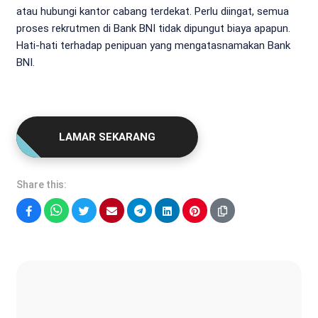
atau hubungi kantor cabang terdekat. Perlu diingat, semua
proses rekrutmen di Bank BNI tidak dipungut biaya apapun.
Hati-hati terhadap penipuan yang mengatasnamakan Bank
BNI.
LAMAR SEKARANG
Share this:
Facebook
WhatsApp
Twitter
Email
Telegram
LinkedIn
Pinterest
Fatur Syah