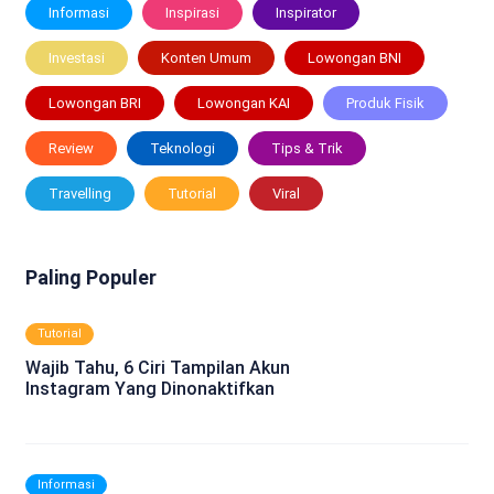
Informasi
Inspirasi
Inspirator
Investasi
Konten Umum
Lowongan BNI
Lowongan BRI
Lowongan KAI
Produk Fisik
Review
Teknologi
Tips & Trik
Travelling
Tutorial
Viral
Paling Populer
Tutorial
Wajib Tahu, 6 Ciri Tampilan Akun
Instagram Yang Dinonaktifkan
Informasi