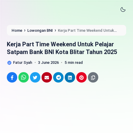
›
›
Home
Lowongan BNI
Kerja Part Time Weekend Untuk
Pelajar Satpam Bank BNI Kota Blitar Tahun 2025
Kerja Part Time Weekend Untuk Pelajar
Satpam Bank BNI Kota Blitar Tahun 2025
Fatur Syah
3 June 2026
5 min read
Facebook
WhatsApp
Twitter
Email
Telegram
LinkedIn
Pinterest