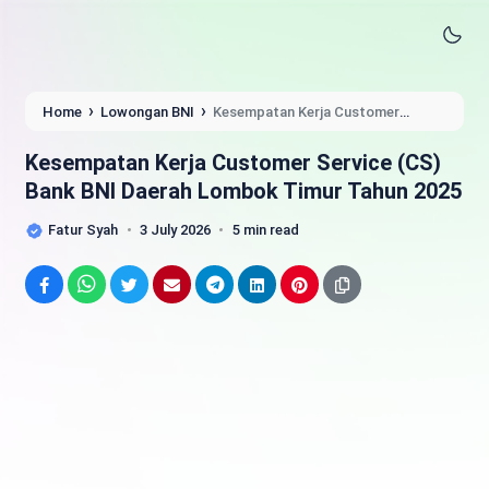
›
›
Home
Lowongan BNI
Kesempatan Kerja Customer
Service (CS) Bank BNI Daerah Lombok Timur Tahun 2025
Kesempatan Kerja Customer Service (CS)
Bank BNI Daerah Lombok Timur Tahun 2025
Fatur Syah
3 July 2026
5 min read
Facebook
WhatsApp
Twitter
Email
Telegram
LinkedIn
Pinterest