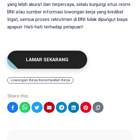
yang lebih akurat dan terpercaya, selalu kunjungi situs resmi
BNI atau sumber informasi lowongan kerja yang kredibel.
Ingat, semua proses rekrutmen di BNI tidak dipungut biaya
apapun. Hati-hati terhadap penipuan!
LAMAR SEKARANG
Lowongan Kerja Kesempatan Kerja
Share this:
Facebook
WhatsApp
Twitter
Email
Telegram
LinkedIn
Pinterest