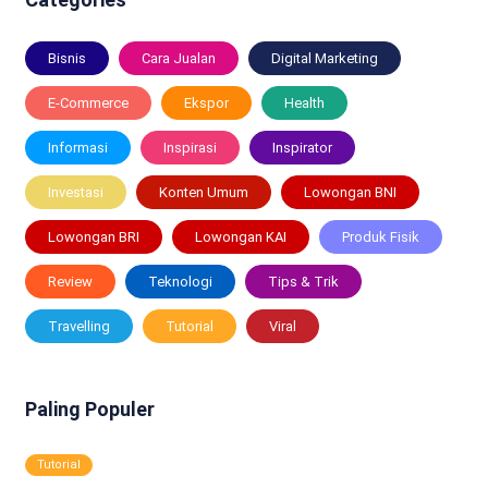
Bisnis
Cara Jualan
Digital Marketing
E-Commerce
Ekspor
Health
Informasi
Inspirasi
Inspirator
Investasi
Konten Umum
Lowongan BNI
Lowongan BRI
Lowongan KAI
Produk Fisik
Review
Teknologi
Tips & Trik
Travelling
Tutorial
Viral
Paling Populer
Tutorial