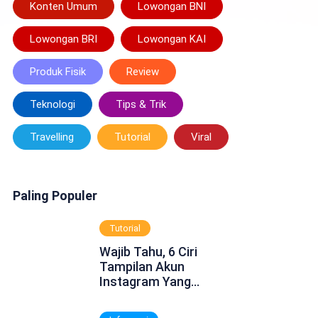
Konten Umum
Lowongan BNI
Lowongan BRI
Lowongan KAI
Produk Fisik
Review
Teknologi
Tips & Trik
Travelling
Tutorial
Viral
Paling Populer
Tutorial
Wajib Tahu, 6 Ciri
Tampilan Akun
Instagram Yang
Dinonaktifkan