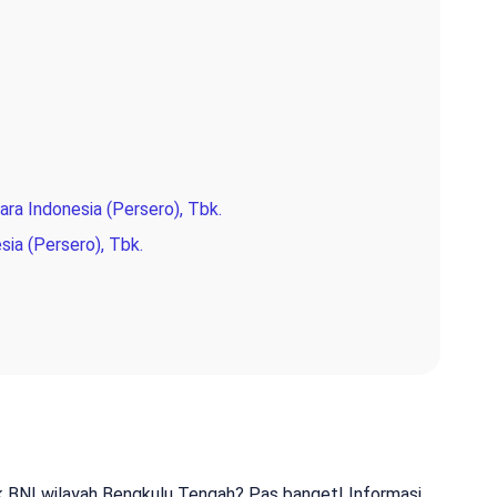
ra Indonesia (Persero), Tbk.
sia (Persero), Tbk.
nk BNI wilayah Bengkulu Tengah? Pas banget! Informasi