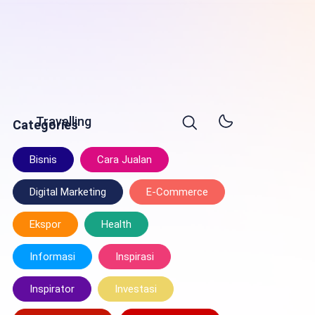
Travelling
Categories
Bisnis
Cara Jualan
Digital Marketing
E-Commerce
Ekspor
Health
Informasi
Inspirasi
Inspirator
Investasi