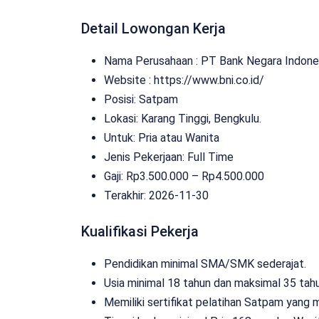
Detail Lowongan Kerja
Nama Perusahaan :
PT Bank Negara Indones
Website :
https://www.bni.co.id/
Posisi: Satpam
Lokasi: Karang Tinggi, Bengkulu.
Untuk: Pria atau Wanita
Jenis Pekerjaan:
Full Time
Gaji: Rp
3.500.000
– Rp
4.500.000
Terakhir:
2026-11-30
Kualifikasi Pekerja
Pendidikan minimal SMA/SMK sederajat.
Usia minimal 18 tahun dan maksimal 35 tahu
Memiliki sertifikat pelatihan Satpam yang m