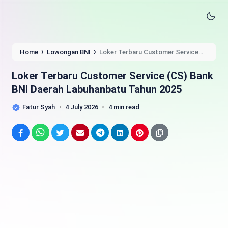
›
›
Home
Lowongan BNI
Loker Terbaru Customer Service
(CS) Bank BNI Daerah Labuhanbatu Tahun 2025
Loker Terbaru Customer Service (CS) Bank
BNI Daerah Labuhanbatu Tahun 2025
Fatur Syah
4 July 2026
4 min read
Facebook
WhatsApp
Twitter
Email
Telegram
LinkedIn
Pinterest