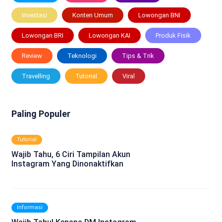
Investasi
Konten Umum
Lowongan BNI
Lowongan BRI
Lowongan KAI
Produk Fisik
Review
Teknologi
Tips & Trik
Travelling
Tutorial
Viral
Paling Populer
Tutorial
Wajib Tahu, 6 Ciri Tampilan Akun
Instagram Yang Dinonaktifkan
Informasi