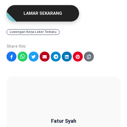
LAMAR SEKARANG
Lowongan Kerja Loker Terbaru
Share this:
Facebook
WhatsApp
Twitter
Email
Telegram
LinkedIn
Pinterest
Fatur Syah
Fatur Syah