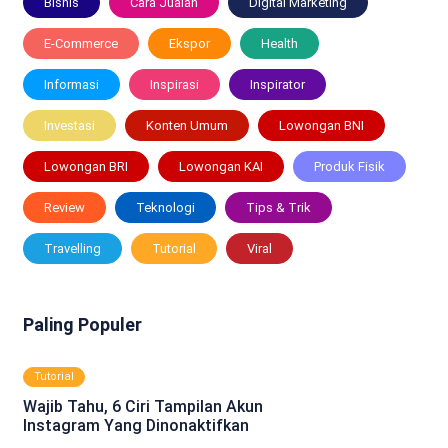
Bisnis
Cara Jualan
Digital Marketing
E-Commerce
Ekspor
Health
Informasi
Inspirasi
Inspirator
Investasi
Konten Umum
Lowongan BNI
Lowongan BRI
Lowongan KAI
Produk Fisik
Review
Teknologi
Tips & Trik
Travelling
Tutorial
Viral
Paling Populer
Tutorial
Wajib Tahu, 6 Ciri Tampilan Akun
Instagram Yang Dinonaktifkan