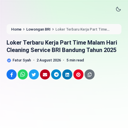
›
›
Home
Lowongan BRI
Loker Terbaru Kerja Part Time
Malam Hari Cleaning Service BRI Bandung Tahun 2025
Loker Terbaru Kerja Part Time Malam Hari
Cleaning Service BRI Bandung Tahun 2025
Fatur Syah
2 August 2026
5 min read
Facebook
WhatsApp
Twitter
Email
Telegram
LinkedIn
Pinterest