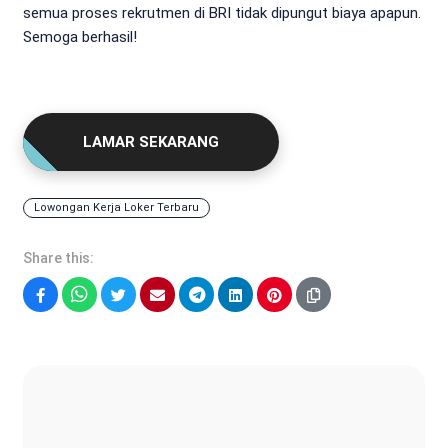
semua proses rekrutmen di BRI tidak dipungut biaya apapun.
Semoga berhasil!
LAMAR SEKARANG
Lowongan Kerja Loker Terbaru
Share this:
Facebook
WhatsApp
Twitter
Email
Telegram
LinkedIn
Pinterest
Fatur Syah