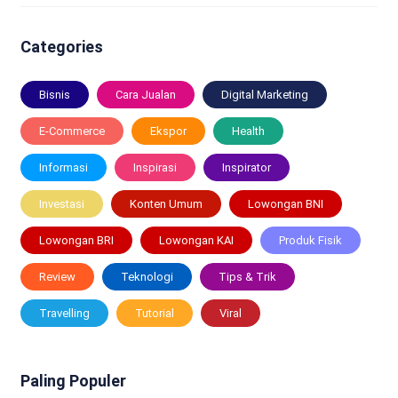
Categories
Bisnis
Cara Jualan
Digital Marketing
E-Commerce
Ekspor
Health
Informasi
Inspirasi
Inspirator
Investasi
Konten Umum
Lowongan BNI
Lowongan BRI
Lowongan KAI
Produk Fisik
Review
Teknologi
Tips & Trik
Travelling
Tutorial
Viral
Paling Populer