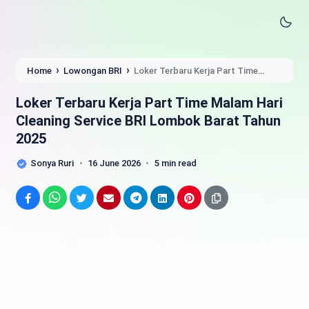
›
›
Home
Lowongan BRI
Loker Terbaru Kerja Part Time
Malam Hari Cleaning Service BRI Lombok Barat Tahun 2025
Loker Terbaru Kerja Part Time Malam Hari
Cleaning Service BRI Lombok Barat Tahun
2025
Sonya Ruri
16 June 2026
5 min read
Facebook
WhatsApp
Twitter
Email
Telegram
LinkedIn
Pinterest