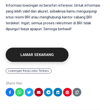
Informasi lowongan ini bersifat referensi. Untuk informasi
yang lebih valid dan akurat, sebaiknya kamu mengunjungi
situs resmi BRI atau menghubungi kantor cabang BRI
terdekat. Ingat, semua proses rekrutmen di BRI tidak
dipungut biaya apapun. Semoga berhasil!
LAMAR SEKARANG
Lowongan Kerja Loker Terbaru
Share this:
Facebook
WhatsApp
Twitter
Email
Telegram
LinkedIn
Pinterest