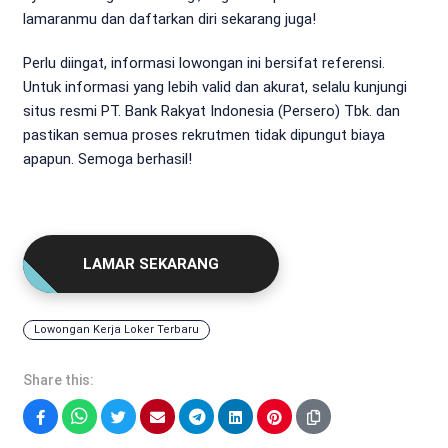
lamaranmu dan daftarkan diri sekarang juga!
Perlu diingat, informasi lowongan ini bersifat referensi.
Untuk informasi yang lebih valid dan akurat, selalu kunjungi
situs resmi PT. Bank Rakyat Indonesia (Persero) Tbk. dan
pastikan semua proses rekrutmen tidak dipungut biaya
apapun. Semoga berhasil!
LAMAR SEKARANG
Lowongan Kerja Loker Terbaru
Share this:
Facebook
WhatsApp
Twitter
Email
Telegram
LinkedIn
Pinterest