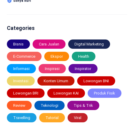
Sonya Ruri
Categories
Bisnis
Cara Jualan
Digital Marketing
E-Commerce
Ekspor
Health
Informasi
Inspirasi
Inspirator
Investasi
Konten Umum
Lowongan BNI
Lowongan BRI
Lowongan KAI
Produk Fisik
Review
Teknologi
Tips & Trik
Travelling
Tutorial
Viral