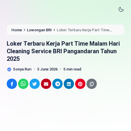
›
›
Home
Lowongan BRI
Loker Terbaru Kerja Part Time
Malam Hari Cleaning Service BRI Pangandaran Tahun 2025
Loker Terbaru Kerja Part Time Malam Hari
Cleaning Service BRI Pangandaran Tahun
2025
Sonya Ruri
3 June 2026
5 min read
Facebook
WhatsApp
Twitter
Email
Telegram
LinkedIn
Pinterest